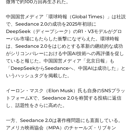
微博で約100万回再生された。
中国国営メディア「環球時報（Global Times）」は社説
で、Seedance 2.0の成功を2025年初頭に
DeepSeek（ディープシーク）のR1・V3モデルがグロ
ーバル市場にもたらした衝撃になぞらえた。環球時報
は、Seedance 2.0をはじめとする革新の継続的な成功
がシリコンバレーにおける中国AI技術への再評価を促し
ていると報じた。中国国営メディア「北京日報」も
「DeepSeekからSeedanceへ、中国AIは成功した」と
いうハッシュタグを掲載した。
イーロン・マスク（Elon Musk）氏も自身のSNSプラッ
トフォームXで、Seedance 2.0を称賛する投稿に返信
し、話題性をさらに高めた。
一方、Seedance 2.0は著作権問題にも直面している。
アメリカ映画協会（MPA）のチャールズ・リブキン