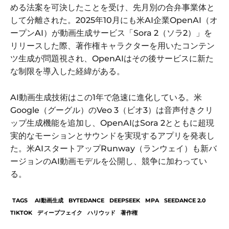
める法案を可決したことを受け、先月別の合弁事業体と
して分離された。2025年10月にも米AI企業OpenAI（オ
ープンAI）が動画生成サービス「Sora 2（ソラ2）」を
リリースした際、著作権キャラクターを用いたコンテン
ツ生成が問題視され、OpenAIはその後サービスに新た
な制限を導入した経緯がある。
AI動画生成技術はこの1年で急速に進化している。米
Google（グーグル）のVeo 3（ビオ3）は音声付きクリ
ップ生成機能を追加し、OpenAIはSora 2とともに超現
実的なモーションとサウンドを実現するアプリを発表し
た。米AIスタートアップRunway（ランウェイ）も新バ
ージョンのAI動画モデルを公開し、競争に加わってい
る。
TAGS
AI動画生成
BYTEDANCE
DEEPSEEK
MPA
SEEDANCE 2.0
TIKTOK
ディープフェイク
ハリウッド
著作権