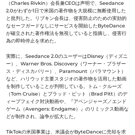
（Charles Rivkin）会長兼CEOは声明で、Seedance
2.0がわずか1日で米国の著作物を大規模に無断使用した
と批判した。リブキン会長は、侵害防止のための実効的
なセーフガードなしにサービスを開始したByteDance
が確立された著作権法を無視していると指摘し、侵害行
為の即時停止を求めた。
実際に、Seedance 2.0のユーザーはDisney（ディズニ
ー）、Warner Bros. Discovery（ワーナー・ブラザー
ス・ディスカバリー）、Paramount（パラマウント）
など、ハリウッド主要スタジオの著作物を活用した動画
を制作していることが判明している。トム・クルーズ
（Tom Cruise）とブラッド・ピット（Brad Pitt）のデ
ィープフェイク対決動画や、『アベンジャーズ／エンド
ゲーム（Avengers: Endgame）』のリミックス動画な
どが制作され、論争が拡大した。
TikTokの米国事業は、米議会がByteDanceに売却を求