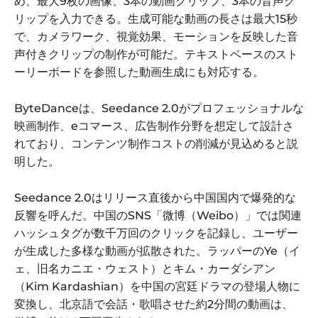
め、最大9枚の画像、3本の動画クリップ、3本の音声ク
リップを入力できる。生成可能な動画の長さは最大15秒
で、カメラワーク、視覚効果、モーションを反映した音
声付きクリップの制作が可能だ。テキストベースのスト
ーリーボードを参照した動画生成にも対応する。
ByteDanceは、Seedance 2.0がプロフェッショナルな
映画制作、eコマース、広告制作分野を想定して設計さ
れており、コンテンツ制作コストの削減が見込めると説
明した。
Seedance 2.0はリリース直後から中国国内で爆発的な
反響を呼んだ。中国のSNS「微博（Weibo）」では関連
ハッシュタグが数千万回のクリックを記録し、ユーザー
が生成した多様な動画が拡散された。ラッパーのYe（イ
ェ、旧名カニエ・ウェスト）とキム・カーダシアン
（Kim Kardashian）を中国の宮廷ドラマの登場人物に
変換し、北京語で会話・歌唱させた約2分間の動画は、