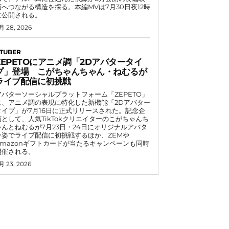
画へつながる構造を採る。本編MVは7月30日夜12時
に公開される。
月 28, 2026
TUBER
ZEPETOにアニメ調「2Dアバタータイ
プ」登場 こがちゃんちゃん・ねむるが
ライブ配信に初挑戦
アバターソーシャルプラットフォーム「ZEPETO」
に、アニメ調の表現に特化した新機能「2Dアバター
タイプ」が7月16日に正式リリースされた。記念企
画として、人気TikTokクリエイターのこがちゃんち
ゃんとねむるが7月23日・24日にオリジナルアバタ
ー姿でライブ配信に初挑戦するほか、ZEMや
Amazonギフトカードが当たるキャンペーンも同時
開催される。
月 23, 2026