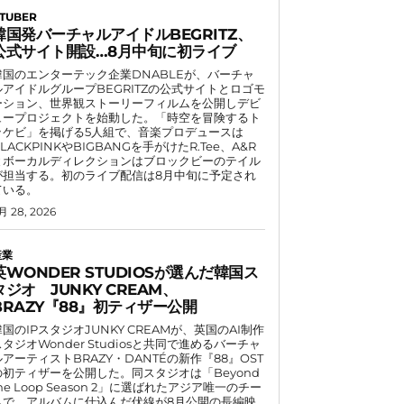
TUBER
韓国発バーチャルアイドルBEGRITZ、
公式サイト開設…8月中旬に初ライブ
韓国のエンターテック企業DNABLEが、バーチャ
ルアイドルグループBEGRITZの公式サイトとロゴモ
ーション、世界観ストーリーフィルムを公開しデビ
ュープロジェクトを始動した。「時空を冒険するト
ッケビ」を掲げる5人組で、音楽プロデュースは
LACKPINKやBIGBANGを手がけたR.Tee、A&R
とボーカルディレクションはブロックビーのテイル
が担当する。初のライブ配信は8月中旬に予定され
ている。
月 28, 2026
産業
英WONDER STUDIOSが選んだ韓国ス
タジオ JUNKY CREAM、
BRAZY『88』初ティザー公開
韓国のIPスタジオJUNKY CREAMが、英国のAI制作
スタジオWonder Studiosと共同で進めるバーチャ
ルアーティストBRAZY・DANTÉの新作『88』OST
の初ティザーを公開した。同スタジオは「Beyond
he Loop Season 2」に選ばれたアジア唯一のチー
ムで、アルバムに仕込んだ伏線が8月公開の長編映