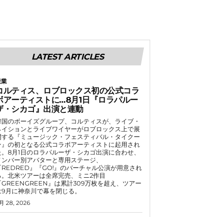
LATEST ARTICLES
産業
コルティス、ロブロックス初の公式コラ
ボアーティストに…8月1日『ロラパルー
ザ・シカゴ』出演と連動
韓国のボーイズグループ、コルティスが、ライブ・
ネイションとライブワイヤーがロブロックス上で展
開する『ミュージック・フェスティバル・タイクー
ン』の初となる公式コラボアーティストに起用され
た。8月1日のロラパルーザ・シカゴ出演に合わせ、
メンバー別アバターと専用ステージ、
『REDRED』『GO!』のバーチャル公演が用意され
る。北米ツアーは全席完売、ミニ2作目
『GREENGREEN』は累計309万枚を超え、ツアー
は9月に神奈川で幕を閉じる。
月 28, 2026