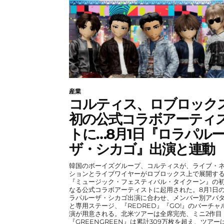
産業
コルティス、ロブロック
初の公式コラボアーティ
トに…8月1日『ロラパル
ザ・シカゴ』出演と連動
韓国のボーイズグループ、コルティスが、ライブ・
ションとライブワイヤーがロブロックス上で展開す
『ミュージック・フェスティバル・タイクーン』の
なる公式コラボアーティストに起用された。8月1日
ラパルーザ・シカゴ出演に合わせ、メンバー別アバ
と専用ステージ、『REDRED』『GO!』のバーチャ
演が用意される。北米ツアーは全席完売、ミニ2作目
『GREENGREEN』は累計309万枚を超え、ツアー