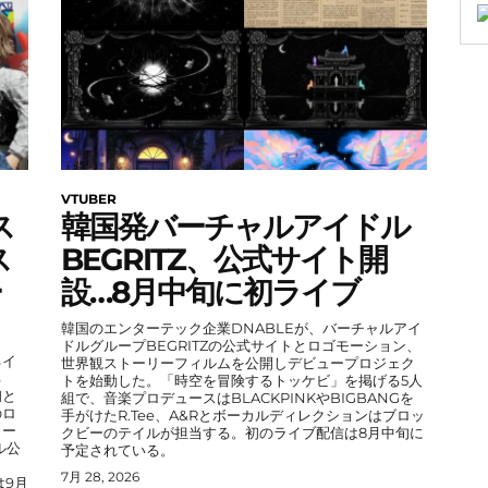
VTUBER
ス
韓国発バーチャルアイドル
ス
BEGRITZ、公式サイト開
ー
設…8月中旬に初ライブ
韓国のエンターテック企業DNABLEが、バーチャルアイ
ドルグループBEGRITZの公式サイトとロゴモーション、
ネイ
世界観ストーリーフィルムを公開しデビュープロジェク
る
トを始動した。「時空を冒険するトッケビ」を掲げる5人
初と
組で、音楽プロデュースはBLACKPINKやBIGBANGを
のロ
手がけたR.Tee、A&Rとボーカルディレクションはブロッ
ター
クビーのテイルが担当する。初のライブ配信は8月中旬に
ル公
予定されている。
7月 28, 2026
は9月