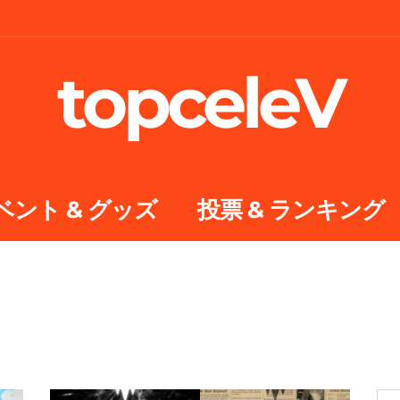
topceleV
ベント & グッズ
投票 & ランキング