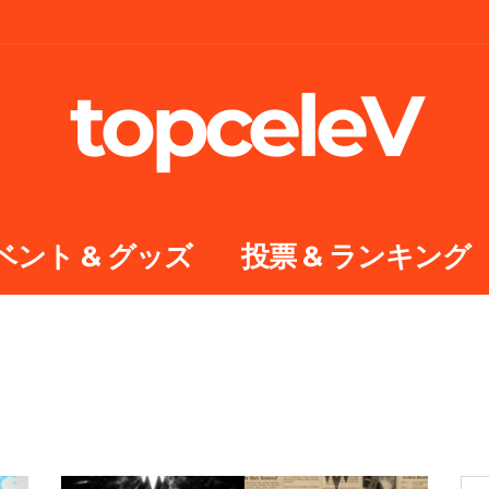
topceleV
ベント & グッズ
投票 & ランキング