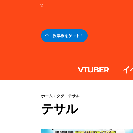
投票権をゲット！
VTUBER
イ
ホーム
タグ
テサル
テサル