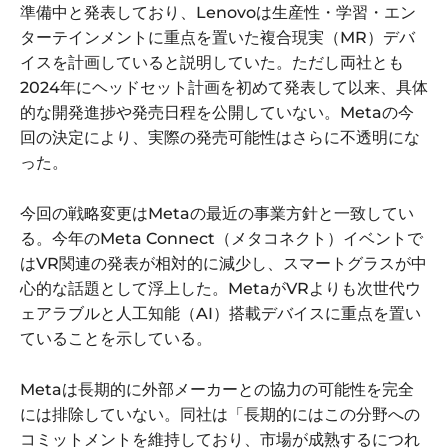
準備中と発表しており、Lenovoは生産性・学習・エン
ターテインメントに重点を置いた複合現実（MR）デバ
イスを計画していると説明していた。ただし両社とも
2024年にヘッドセット計画を初めて発表して以来、具体
的な開発進捗や発売日程を公開していない。Metaの今
回の決定により、実際の発売可能性はさらに不透明にな
った。
今回の戦略変更はMetaの最近の事業方針と一致してい
る。今年のMeta Connect（メタコネクト）イベントで
はVR関連の発表が相対的に減少し、スマートグラスが中
心的な話題として浮上した。MetaがVRよりも次世代ウ
ェアラブルと人工知能（AI）搭載デバイスに重点を置い
ていることを示している。
Metaは長期的に外部メーカーとの協力の可能性を完全
には排除していない。同社は「長期的にはこの分野への
コミットメントを維持しており、市場が成熟するにつれ