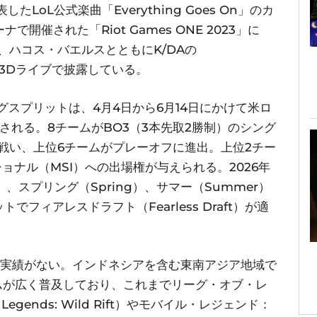
たLoL公式楽曲「Everything Goes On」のカ
開催された「Riot Games ONE 2023」に
、ハコス・バエルスとともにK/DAの
T」を3Dライブで披露している。
グスプリットは、4月4日から6月14日にかけて米ロ
で開催される。8チームがBO3（3本先取2勝制）のシング
戦い、上位6チームがプレーオフに進出。上位2チー
ョナル（MSI）への出場権が与えられる。2026年
n）、スプリング（Spring）、サマー（Summer）
フィアレスドラフト（Fearless Draft）が適
信実績がない。インドネシアを含む東南アジア地域で
ームが広く普及しており、これまでリーグ・オブ・レ
egends: Wild Rift）やモバイル・レジェンド：