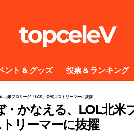
topceleV
ベント & グッズ
投票 & ランキング
oL北米プロリーグ「LCS」公式コストリーマーに抜擢
ぼ・かなえる、LOL北米
ストリーマーに抜擢