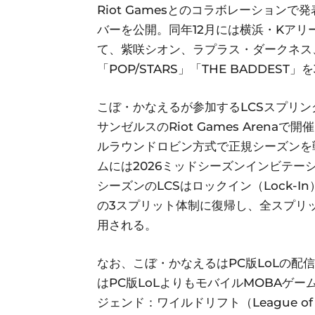
Riot Gamesとのコラボレーションで発表し
バーを公開。同年12月には横浜・Kアリーナで
て、紫咲シオン、ラプラス・ダークネス
「POP/STARS」「THE BADDES
こぼ・かなえるが参加するLCSスプリン
サンゼルスのRiot Games Arena
ルラウンドロビン方式で正規シーズンを
ムには2026ミッドシーズンインビテーシ
シーズンのLCSはロックイン（Lock-I
の3スプリット体制に復帰し、全スプリットで
用される。
なお、こぼ・かなえるはPC版LoLの配
はPC版LoLよりもモバイルMOBAゲ
ジェンド：ワイルドリフト（League of L