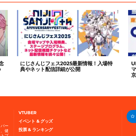
念
にじさんじフェス2025最新情報！入場特
U
の
典やネット配信詳細が公開
マ
VTUBER
イベント & グッズ
、バー
投票 & ランキング
た、健
ントプ