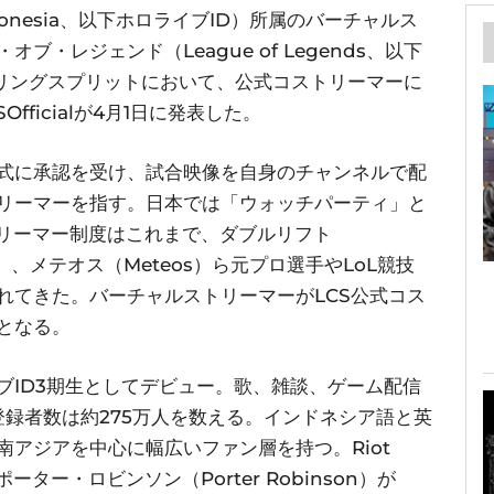
ndonesia、以下ホロライブID）所属のバーチャルス
・レジェンド（League of Legends、以下
プリングスプリットにおいて、公式コストリーマーに
fficialが4月1日に発表した。
式に承認を受け、試合映像を自身のチャンネルで配
リーマーを指す。日本では「ウォッチパーティ」と
トリーマー制度はこれまで、ダブルリフト
ky）、メテオス（Meteos）ら元プロ選手やLoL競技
れてきた。バーチャルストリーマーがLCS公式コス
となる。
イブID3期生としてデビュー。歌、雑談、ゲーム配信
ル登録者数は約275万人を数える。インドネシア語と英
アジアを中心に幅広いファン層を持つ。Riot
ーター・ロビンソン（Porter Robinson）が