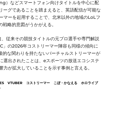
ang Bang）などスマートフォン向けタイトルを中心に配
たリーグであることを踏まえると、英語配信が可能な
ーマーを起用することで、北米以外の地域のLoLフ
esの戦略的意図がうかがえる。
は、従来その競技タイトルの元プロ選手や専門解説
C」の2026年コストリーマー陣容も同様の傾向に
直接的な関わりを持たないバーチャルストリーマーが
に選出されたことは、eスポーツの放送エコシステ
響力が拡大していることを示す事例と言える。
ES
VTUBER
コストリーマー
こぼ・かなえる
ホロライブ
ド