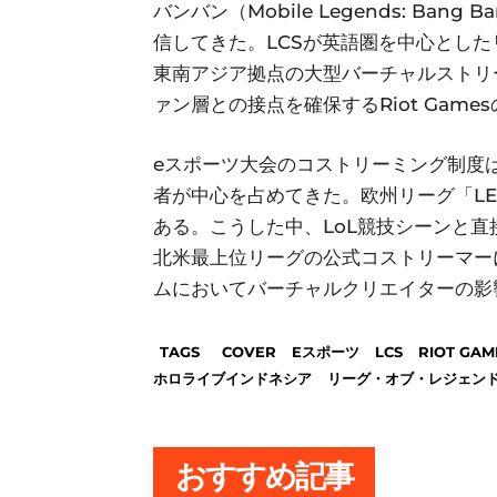
バンバン（Mobile Legends: B
信してきた。LCSが英語圏を中心とし
東南アジア拠点の大型バーチャルストリ
ァン層との接点を確保するRiot Gam
eスポーツ大会のコストリーミング制度
者が中心を占めてきた。欧州リーグ「LE
ある。こうした中、LoL競技シーンと
北米最上位リーグの公式コストリーマー
ムにおいてバーチャルクリエイターの影
TAGS
COVER
Eスポーツ
LCS
RIOT GAM
ホロライブインドネシア
リーグ・オブ・レジェン
おすすめ記事