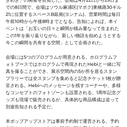
きめき」の開催を告知した。会期は4月22日から29日ま
での8日間で、会場はソウル麻浦区(マポク)東橋路30ギル
21に位置するスペースB延南(ヨンナム)。営業時間は毎日
午前10時から午後8時までとなる。告知によれば、本イ
ベントは「お互いの日々と瞬間が積み重なって生まれた
この1年を振り返りながら、新しい物語を始めようとする
今この瞬間を共有する空間」として企画された。
会場には5つのプログラムが用意される。ホログラムフ
ォトブースではホログラムで再現されたHebiと一緒に写
真を撮ることができ、展示空間内の5か所を巡るスタン
プラリーでは全スタンプを集めると記念チケット1枚が贈
呈される。Hebiへのメッセージを残すコーナーや、多様
なコンセプトのフォトゾーンも設置される。1周年記念グ
ッズも現場で販売されるが、具体的な商品構成は追って
別途告知される予定だ。
本ポップアップストアは事前予約制で運営される。予約