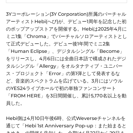
3Yコーポレーション(3Y Corporation)所属のバーチャル
アーティストHebi(へび)が、デビュー1周年を記念した初
のポップアップストアを開催する。Hebiは2025年4月に
ミニ1集「Chroma」でバーチャルソロアーティストとし
て正式デビューした。デビュー後1年間でミニ2集
「Human Eclipse」、デジタルシングル「Become」
をリリースし、4月6日には全曲日本語で構成されたデジ
タルシングル「Allergy」をオルタナティブ・ユニバー
ス・プロジェクト「Error」の第1弾として発表するな
ど、音楽的スペクトラムを広げている。3月にはソウル
のYES24ライブホールで初の単独ファンコンサート
「FROM HERE」を3日間開催し、累計5,170名以上を動
員した。
Hebi側は4月10日午後6時、公式Weverseチャンネルを
通じて「Hebi 1st Anniversary Pop-up：また始まると