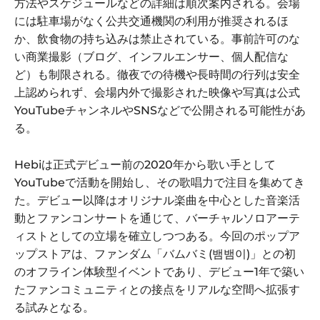
方法やスケジュールなどの詳細は順次案内される。会場
には駐車場がなく公共交通機関の利用が推奨されるほ
か、飲食物の持ち込みは禁止されている。事前許可のな
い商業撮影（ブログ、インフルエンサー、個人配信な
ど）も制限される。徹夜での待機や長時間の行列は安全
上認められず、会場内外で撮影された映像や写真は公式
YouTubeチャンネルやSNSなどで公開される可能性があ
る。
Hebiは正式デビュー前の2020年から歌い手として
YouTubeで活動を開始し、その歌唱力で注目を集めてき
た。デビュー以降はオリジナル楽曲を中心とした音楽活
動とファンコンサートを通じて、バーチャルソロアーテ
ィストとしての立場を確立しつつある。今回のポップア
ップストアは、ファンダム「バムバミ(뱀뱀이)」との初
のオフライン体験型イベントであり、デビュー1年で築い
たファンコミュニティとの接点をリアルな空間へ拡張す
る試みとなる。