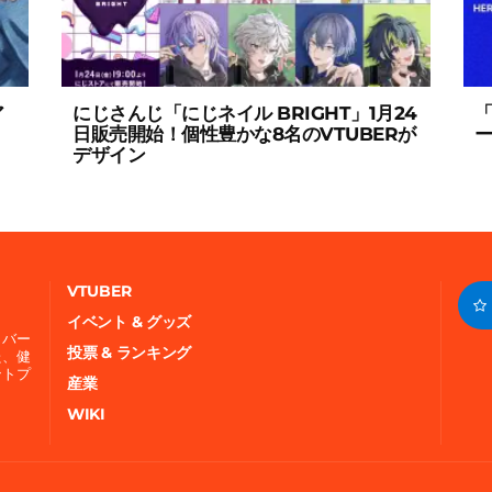
ア
にじさんじ「にじネイル BRIGHT」1月24
「
日販売開始！個性豊かな8名のVTUBERが
ー
デザイン
VTUBER
イベント & グッズ
、バー
投票 & ランキング
た、健
ントプ
産業
WIKI