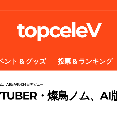
topceleV
ベント & グッズ
投票 & ランキング
ム、AI版が5月26日デビュー
TUBER・燦鳥ノム、AI