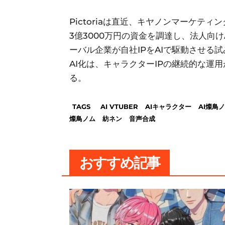
Pictoriaは直近、キヤノンマーケテ
3億3000万円の資金を調達し、法人向
ーバル企業が自社IPをAIで駆動させる試
AI化は、キャラクターIPの継続的な運
る。
TAGS
AI VTUBER
AIキャラクター
AI燦鳥
燦鳥ノム
紡ネン
音声合成
おすすめ記事