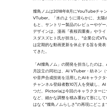
燦鳥ノムは2018年8月にYouTube
VTuber。「水のように清らかに、太
もと、サントリー製品のレビューやゲー
デザインは、漫画『夜桜四重奏』やライ
スダスズヒト氏が担当し、“企業公式VTub
は定期的な動画更新を休止する旨を発表
てきた。
「AI燦鳥ノム」の開発を担当したのは、AIキ
月設立の同社は、AI VTuber・紡ネ
や音声合成技術を活用したAIキャラクター
チャンネル登録者数10万人を突破し、AI
つだ。Pictoriaは今回のキャラクタ
など、細かな調整を積み重ねて形にして
はなく“燦鳥ノムらしさ”の再現にどこ