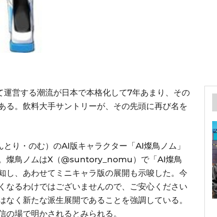
して運営する潮流が日本で本格化して7年あまり、その
つある。飲料大手サントリーが、その先頭に再び名を
んとり・のむ）のAI版キャラクター「AI燦鳥ノム」
燦鳥ノムはX（@suntory_nomu）で「AI燦鳥
知し、あわせてミニキャラ版の展開も示唆した。今
くなるわけではございませんので、ご安心ください
はなく新たな派生展開であることを強調している。
信の場で明かされるとみられる。