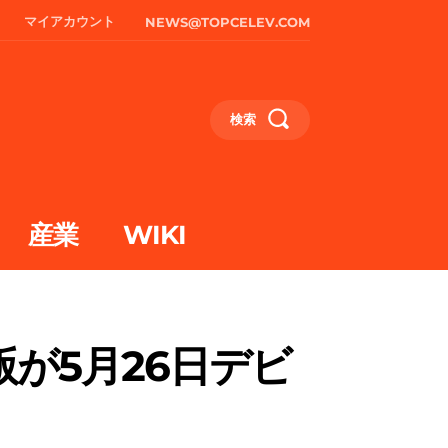
マイアカウント
NEWS@TOPCELEV.COM
検索
産業
WIKI
版が5月26日デビ