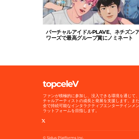
バーチャルアイドルPLAVE、ネチズン
ワーズで最高グループ賞にノミネート
topceleV
ファンが積極的に参加し、没入できる環境を通じて
チャルアーティストの成長と発展を支援します。ま
全で持続可能なインタラクティブエンターテインメ
ラットフォームを目指します。
© Sidus Platforms Inc.