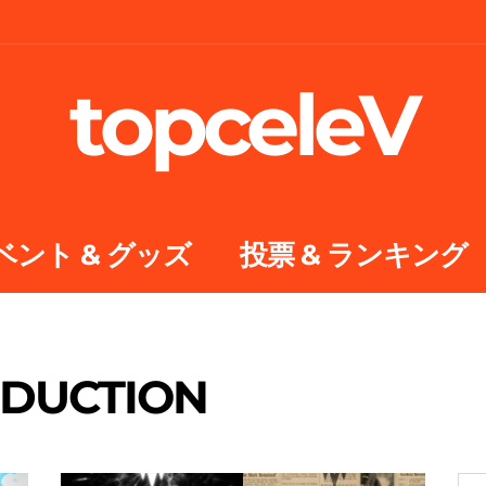
topceleV
ベント & グッズ
投票 & ランキング
ODUCTION