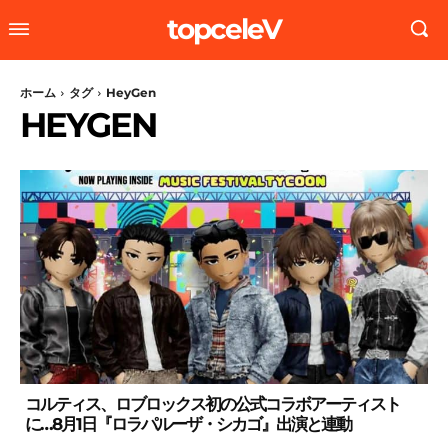
topceleV
ホーム
タグ
HeyGen
HEYGEN
コルティス、ロブロックス初の公式コラボアーティスト
に…8月1日『ロラパルーザ・シカゴ』出演と連動