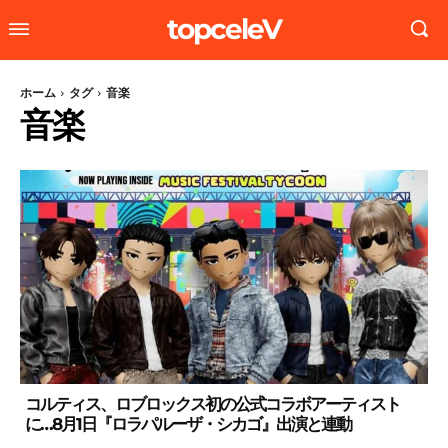
topceleV
ホーム
タグ
音楽
音楽
コルティス、ロブロックス初の公式コラボアーティスト
に…8月1日『ロラパルーザ・シカゴ』出演と連動