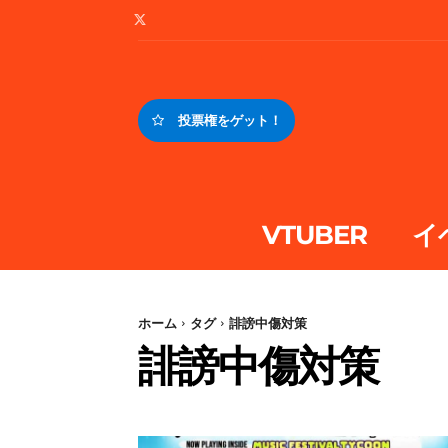
投票権をゲット！
VTUBER
イ
ホーム
タグ
誹謗中傷対策
誹謗中傷対策