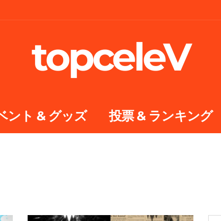
topceleV
ベント & グッズ
投票 & ランキング