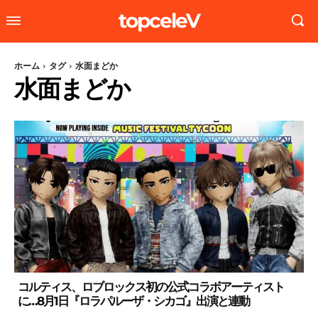
topceleV
ホーム
タグ
水面まどか
水面まどか
コルティス、ロブロックス初の公式コラボアーティスト
に…8月1日『ロラパルーザ・シカゴ』出演と連動