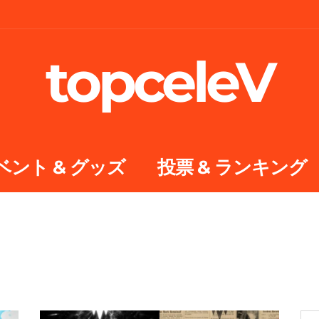
topceleV
ベント & グッズ
投票 & ランキング