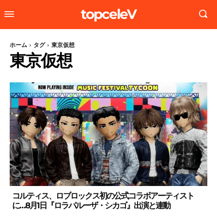
topceleV
ホーム
タグ
東京仮想
東京仮想
コルティス、ロブロックス初の公式コラボアーティスト
に…8月1日『ロラパルーザ・シカゴ』出演と連動