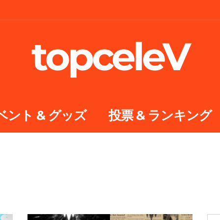
topceleV
ベント & グッズ
投票 & ランキング