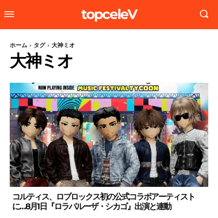
topceleV
ホーム
タグ
大神ミオ
大神ミオ
コルティス、ロブロックス初の公式コラボアーティスト
に…8月1日『ロラパルーザ・シカゴ』出演と連動