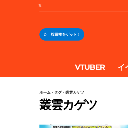
投票権をゲット！
VTUBER
イ
ホーム
タグ
叢雲カゲツ
叢雲カゲツ