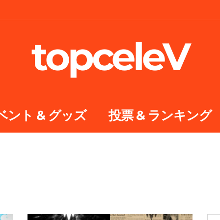
topceleV
ベント & グッズ
投票 & ランキング