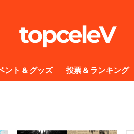
topceleV
ベント & グッズ
投票 & ランキング