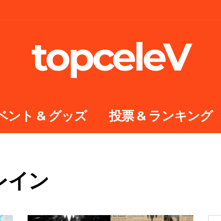
topceleV
ベント & グッズ
投票 & ランキング
レイン