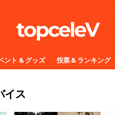
topceleV
ベント & グッズ
投票 & ランキング
バイス